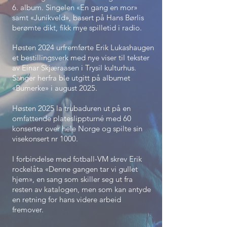
6. album. Singelen «En gang en mor»
samt «Junikveld», basert på Hans Børlis
berømte dikt, fikk mye spilletid i radio.
Høsten 2024 urfremførte Erik Lukashaugen
et bestillingsverk med nye viser til tekster
av Einar Skjæraasen i Trysil kulturhus.
Sanger herfra ble utgitt på albumet
«Bumerke» i august 2025.
Høsten 2025 la trubaduren ut på en
omfattende plateslippturné med 60
konserter over hele Norge og spilte sin
visekonsert nr 1000.
I forbindelse med fotball-VM skrev Erik
rockelåta «Denne gangen tar vi gullet
hjem», en sang som skiller seg ut fra
resten av katalogen, men som kan antyde
en retning for hans videre arbeid
fremover.