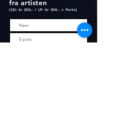
fra artisten
(CD: kr 200,- / LP: kr 30
0,- + Porto)
«Bumerke»
«Vi eier skogene»
«Finnskogvegen»
«Tel si ega tid»