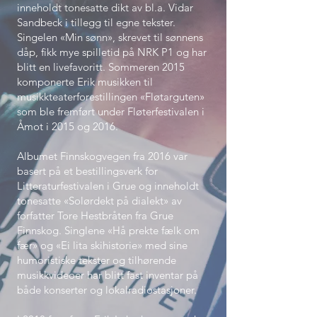
inneholdt tonesatte dikt av bl.a. Vidar
Sandbeck i tillegg til egne tekster.
Singelen «Min sønn», skrevet til sønnens
dåp, fikk mye spilletid på NRK P1 og har
blitt en livefavoritt. Sommeren 2015
komponerte Erik musikken til
musikkteaterforestillingen «Fløtarguten»
som ble fremført under Fløterfestivalen i
Åmot i 2015 og 2016.
Albumet Finnskogvegen fra 2016 var
basert på et bestillingsverk for
Litteraturfestivalen i Grue og inneholdt
tonesatte «Solørdekt på dialekt» av
forfatter Tore Hestbråten fra Grue
Finnskog. Singlene «Hå prekte fælk om
fær» og «Ei lita skihistorie» med sine
humoristiske tekster og tilhørende
musikkvideoer har blitt fast inventar på
både konserter og lokalradiostasjoner.