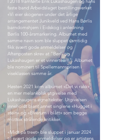
I 2018 framførte Erik Lukashaugen og hans
faste band Arbeidslaget bestillingsverket
«Vi eier skogene» under det årlige
arrangementet Junikveld ved Hans Børlis
barndomshjem i Eidskog i anledning
Børlis 100-årsmarkering. Albumet med
samme navn som ble sluppet samtidig
fikk svært gode anmeldelser og
Aftenposten skrev at "Børli og
Lukashaugen er et vinnerteam". Albumet
ble nominert til Spellemannsprisen i
viseklassen samme år.
Høsten 2021 kom albumet «Det vi rakk»,
en mer melankolsk utgivelse med
Lukashaugens egne tekster. Utgivelsen
inneholdt blant annet singlene «Hugget i
stein» og «Elverum i blått» som begge
mottok strålende kritikker.
«Midt på treet» ble sluppet i januar 2024
til svært gode anmeldelser og er artistens