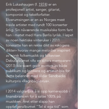
Erik Lukashaugen (f.
1974
) er en
profesjonell artist, sanger, gitarist,
komponist og tekstforfatter.
Elverumsingen er en av Norges mest
travle artister med rundt 100 konserter
årlig. Sin nåværende musikalske form fant
han i møtet med Hans Børlis lyrikk. I løpet
av noen hektiske vinteruker i 2011
tonesatte han en rekke dikt av «skogens
dikter» hvorav mange melodier inspirert
av norsk folkemusikk og folkeviser.
Debutalbumet «Av en sliters memoarer»
(2013) ble svært godt mottatt av både
publikum og kritikere og artisten ble for
dette belønnet med Vidar Sandbecks
kulturpris «Regnbågåbrua».
I 2014 valgte Erik å si opp karrierejobb i
finansbransjen for å satse 100% på
musikken. Året etter slapp han
oppfølgeralbumet "Tel si ega tid" som